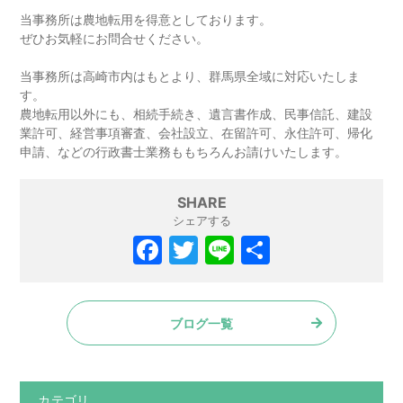
当事務所は農地転用を得意としております。
ぜひお気軽にお問合せください。
当事務所は高崎市内はもとより、群馬県全域に対応いたしま
す。
農地転用以外にも、相続手続き、遺言書作成、民事信託、建設
業許可、経営事項審査、会社設立、在留許可、永住許可、帰化
申請、などの行政書士業務ももちろんお請けいたします。
SHARE
シェアする
F
T
Li
共
a
w
n
有
c
itt
e
ブログ一覧
e
er
b
o
カテゴリ